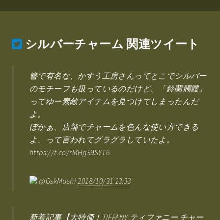
シルバーチャーム
関連ツイート
簪で有名な、かすう工房さんってとこでシルバー
のモチーフも扱っているのだけど、「鈴蘭髑髏」
ってゆー素敵アイテムを見つけてしまったんだ
よ。
ぼかぁ、店舗でチャームを色んな使い方できる
よ、って言われてグラグラしていたよ。
https://t.co/rMHg39SYT6
@GskMushi
2018/10/31 13:33
新着記事【大特価！TIFFANY ティファニー チャー