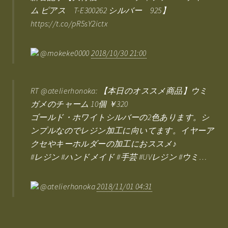
ム ピアス T-E300262 シルバー 925】
https://t.co/pR5sY2ictx
@mokeke0000
2018/10/30 21:00
RT @atelierhonoka: 【本日のオススメ商品】ウミ
ガメのチャーム 10個 ￥320
ゴールド・ホワイトシルバーの2色あります。シ
ンプルなのでレジン加工に向いてます。イヤーア
クセやキーホルダーの加工におススメ♪
#レジン #ハンドメイド #手芸 #UVレジン #ウミ…
@atelierhonoka
2018/11/01 04:31